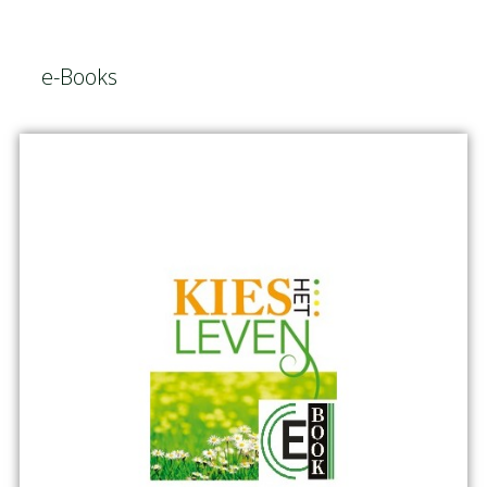
e-Books
e-
Books