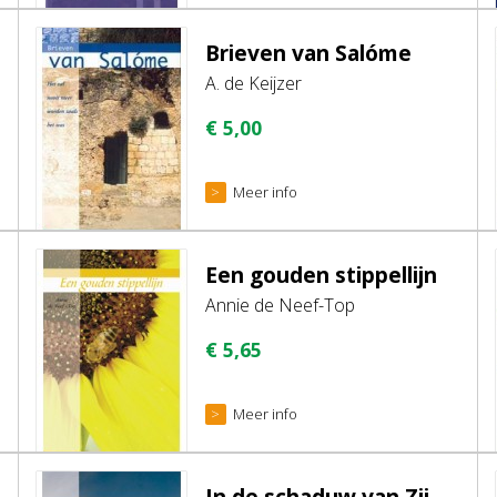
Brieven van Salóme
A. de Keijzer
€
5,00
Meer info
Een gouden stippellijn
Annie de Neef-Top
€
5,65
Meer info
In de schaduw van Zijn hand