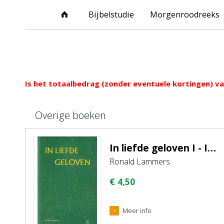
Bijbelstudie
Morgenroodreeks
Overig
Is het totaalbedrag (zonder eventuele kortingen) van
Overige boeken
In liefde geloven I - In Liefde verenigd
Ronald Lammers
€
4,50
Meer info