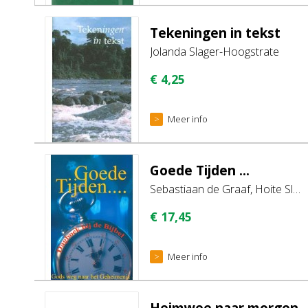
Tekeningen in tekst
Jolanda Slager-Hoogstrate
€
4,25
Meer info
Goede Tijden ...
Sebastiaan de Graaf, Hoite Slagter, Peter Slagter
€
17,45
Meer info
Heimwee naar morgen