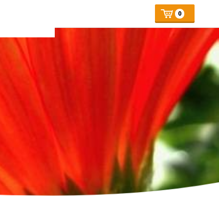
Mijn
Number
Price:
0
of
winkelmand
articles: