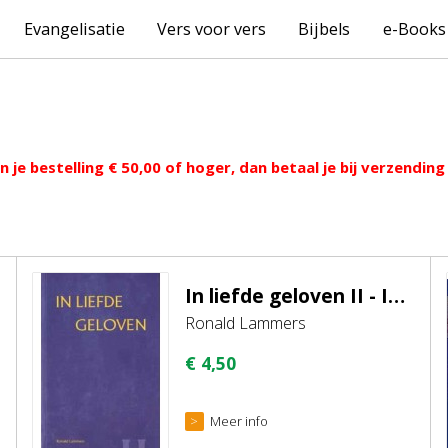
Evangelisatie
Vers voor vers
Bijbels
e-Books
 je bestelling € 50,00 of hoger, dan betaal je bij verzendi
In liefde geloven II - In Liefde en waarheid
Ronald Lammers
€
4,50
Meer info