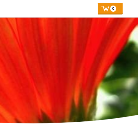
Mijn
Number
Price:
0
of
winkelmand
articles: