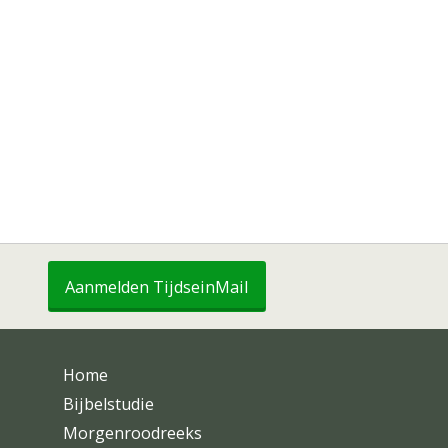
Aanmelden TijdseinMail
Home
Bijbelstudie
Morgenroodreeks