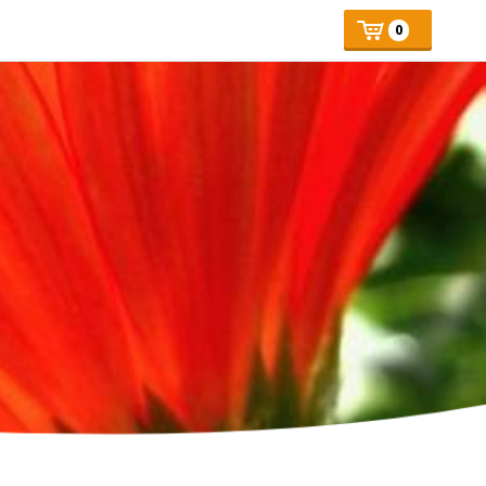
Mijn
Number
Price:
0
of
winkelmand
articles: