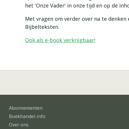
het 'Onze Vader' in onze tijd en op de in
Met vragen om verder over na te denken e
Bijbelteksten.
Ook als e-book verkrijgbaar!
Abonnementen
Boekhandel-info
Over ons