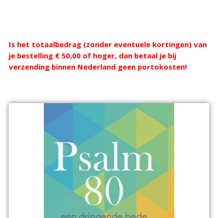
Webshop
Is het totaalbedrag (zonder eventuele kortingen) van
je bestelling € 50,00 of hoger, dan betaal je bij
verzending binnen Nederland geen portokosten!