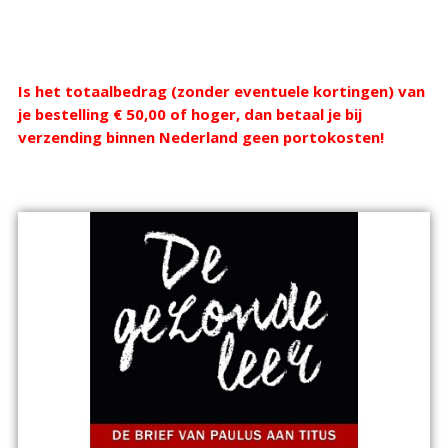
Webshop
Is het totaalbedrag (zonder eventuele kortingen) van
je bestelling € 50,00 of hoger, dan betaal je bij
verzending binnen Nederland geen portokosten!