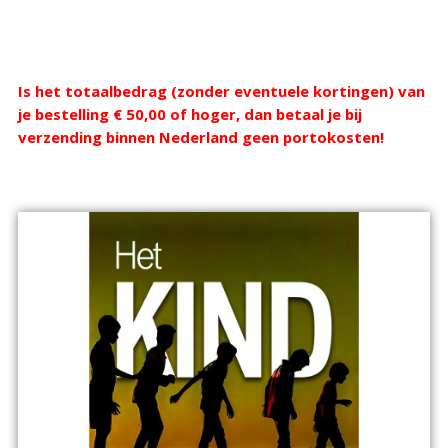
Webshop
Is het totaalbedrag (zonder eventuele kortingen) van
je bestelling € 50,00 of hoger, dan betaal je bij
verzending binnen Nederland geen portokosten!