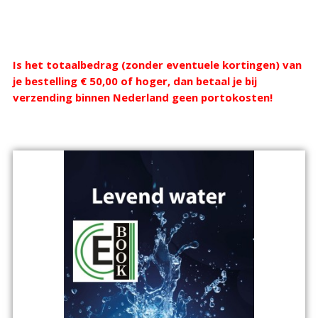
Webshop
Is het totaalbedrag (zonder eventuele kortingen) van
je bestelling € 50,00 of hoger, dan betaal je bij
verzending binnen Nederland geen portokosten!