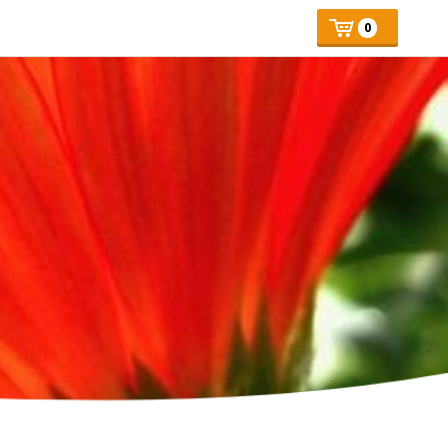
Mijn
Number
Price:
0
of
winkelmand
articles: