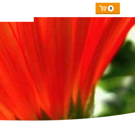
Mijn
Number
Price:
0
of
winkelmand
articles: