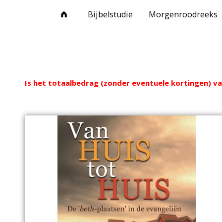
Bijbelstudie
Morgenroodreeks
Webshop
Is het totaalbedrag (zonder eventuele kortingen) van