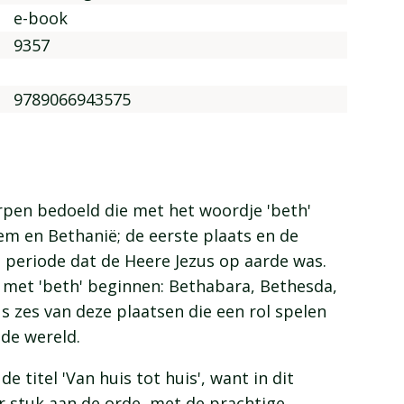
e-book
9357
9789066943575
rpen bedoeld die met het woordje 'beth'
m en Bethanië; de eerste plaats en de
 periode dat de Heere Jezus op aarde was.
e met 'beth' beginnen: Bethabara, Bethesda,
us zes van deze plaatsen die een rol spelen
 de wereld.
e titel 'Van huis tot huis', want in dit
r stuk aan de orde, met de prachtige