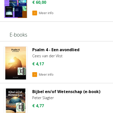
€
60,00
Meer info
E-books
Psalm 4 - Een avondlied
Cees van der Vlist
€
4,17
Meer info
Bijbel en/of Wetenschap (e-book)
Peter Slagter
€
4,77