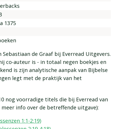
erbacks
3
na 1375
boeken
n Sebastiaan de Graaf bij Everread Uitgevers.
ij co-auteur is - in totaal negen boekjes en
end is zijn analytische aanpak van Bijbelse
ngen legt met de praktijk van het
 nog voorradige titels die bij Everread van
r meer info over de betreffende uitgave):
ssenzen 1:1-2:19)
olossenzen 2:19-4:18)