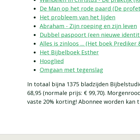
De Man op het rode paard (De profet
Het probleem van het lijden
Abraham - Zijn roeping en zijn leven
Dubbel paspoort (een nieuwe identite
Alles is zinloos ... (Het boek Prediker
Het Bijbelboek Esther
Hooglied
Omgaan met tegenslag
In totaal bijna 1375 bladzijden Bijbelstud
68,95 (normale prijs: € 99,70). Morgenr
vaste 20% korting! Abonnee worden kan ti