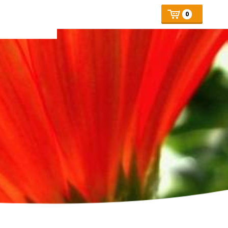
Mijn
Number
Price:
0
of
winkelmand
articles: