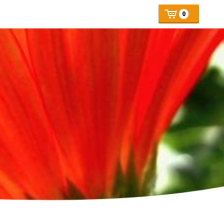
Mijn
Number
Price:
0
of
winkelmand
articles: