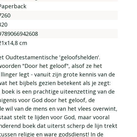
Paperback
7260
320
9789066942608
21x14,8 cm
et Oudtestamentische 'geloofshelden'.
oorden "Door het geloof", alsof ze het
linger legt - vanuit zijn grote kennis van de
at het bijbels gezien betekent als je zegt:
t boek is een prachtige uiteenzetting van de
igenis voor God door het geloof, de
e wil van de mens en van het vlees overwint,
staat stelt te lijden voor God, maar vooral
derend boek dat uiterst scherp de lijn trekt
ussen religie en ware godsdienst! In de